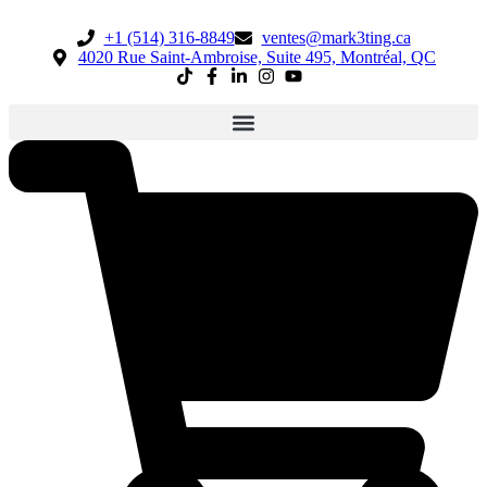
+1 (514) 316-8849
ventes@mark3ting.ca
4020 Rue Saint-Ambroise, Suite 495, Montréal, QC