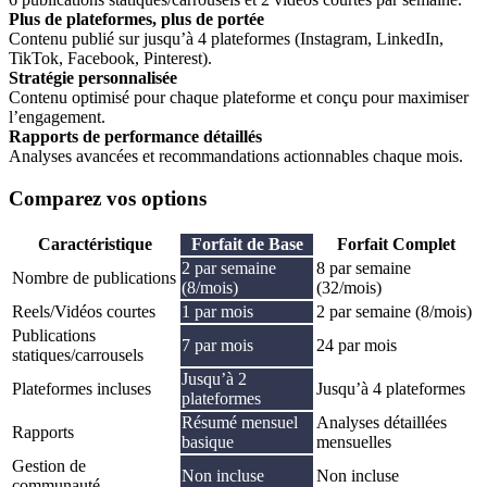
Plus de plateformes, plus de portée
Contenu publié sur jusqu’à 4 plateformes (Instagram, LinkedIn,
TikTok, Facebook, Pinterest).
Stratégie personnalisée
Contenu optimisé pour chaque plateforme et conçu pour maximiser
l’engagement.
Rapports de performance détaillés
Analyses avancées et recommandations actionnables chaque mois.
Comparez vos options
Caractéristique
Forfait de Base
Forfait Complet
2 par semaine
8 par semaine
Nombre de publications
(8/mois)
(32/mois)
Reels/Vidéos courtes
1 par mois
2 par semaine (8/mois)
Publications
7 par mois
24 par mois
statiques/carrousels
Jusqu’à 2
Plateformes incluses
Jusqu’à 4 plateformes
plateformes
Résumé mensuel
Analyses détaillées
Rapports
basique
mensuelles
Gestion de
Non incluse
Non incluse
communauté