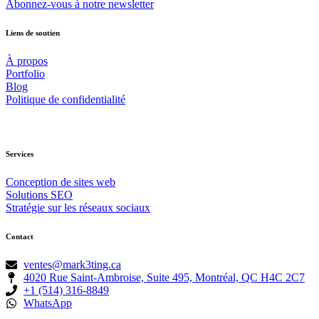
Abonnez-vous à notre newsletter
Liens de soutien
À propos
Portfolio
Blog
Politique de confidentialité
Services
Conception de sites web
Solutions SEO
Stratégie sur les réseaux sociaux
Contact
ventes@mark3ting.ca
4020 Rue Saint-Ambroise, Suite 495, Montréal, QC H4C 2C7
+1 (514) 316-8849
WhatsApp