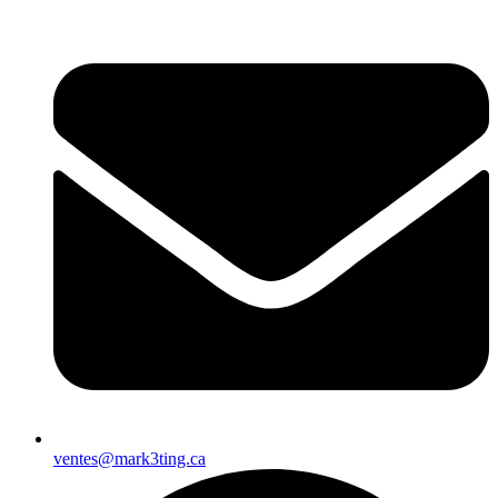
ventes@mark3ting.ca